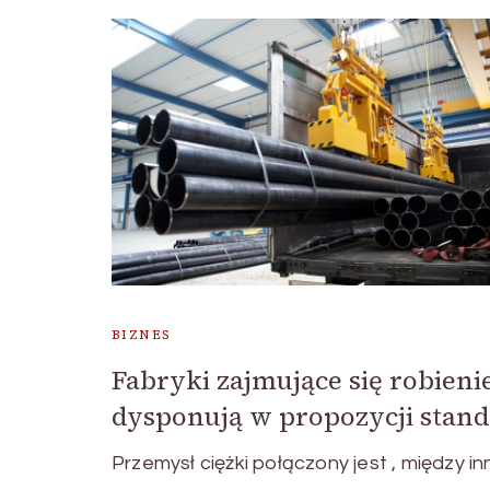
BIZNES
Fabryki zajmujące się robie
dysponują w propozycji sta
Przemysł ciężki połączony jest , między in