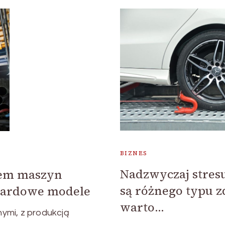
BIZNES
Nadzwyczaj stres
niem maszyn
są różnego typu z
ndardowe modele
warto…
nymi, z produkcją