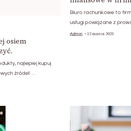
Biuro rachunkowe to firm
usługi powiązane z prow
12 marca 2023
Admin
ej osiem
zyć.
ukty, najlepiej kupuj
wych źródeł. …