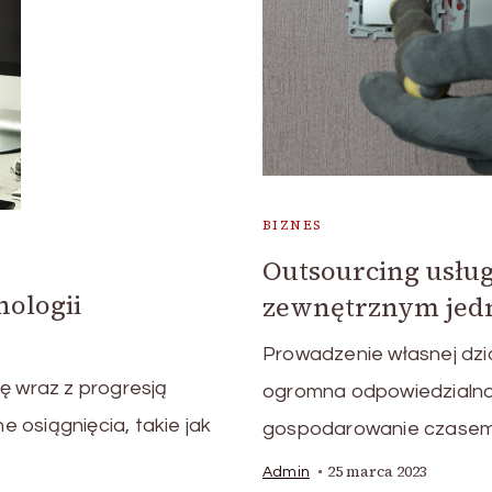
BIZNES
Outsourcing usług
ologii
zewnętrznym jed
Prowadzenie własnej dzia
ę wraz z progresją
ogromna odpowiedzialnoś
 osiągnięcia, takie jak
gospodarowanie czasem,
25 marca 2023
Admin