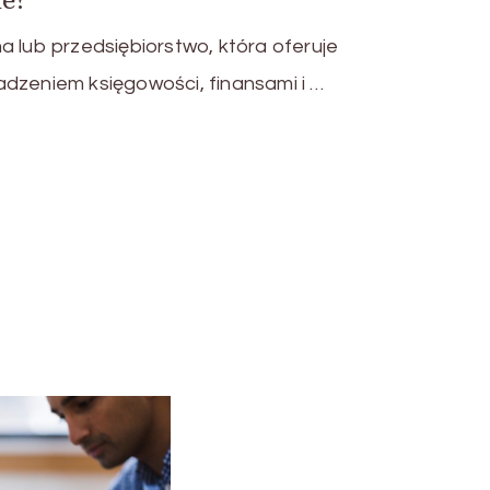
a lub przedsiębiorstwo, która oferuje
adzeniem księgowości, finansami i …