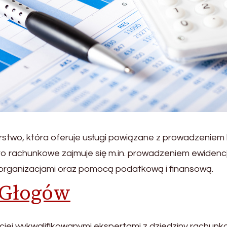
rstwo, która oferuje usługi powiązane z prowadzeniem 
uro rachunkowe zajmuje się m.in. prowadzeniem ewidencj
i organizacjami oraz pomocą podatkową i finansową.
 Głogów
ej wykwalifikowanymi ekspertami z dziedziny rachunkow