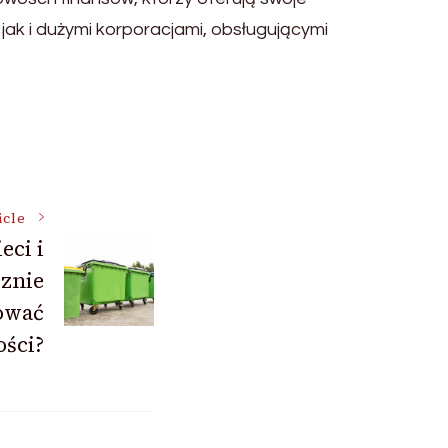
jak i dużymi korporacjami, obsługującymi
icle
eci i
cznie
ować
ości?