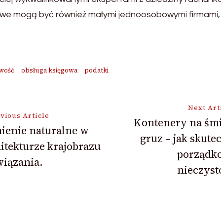
kowe mogą być również małymi jednoosobowymi firmami, 
wość
obsługa księgowa
podatki
Next Art
vious Article
Kontenery na śmi
ienie naturalne w
gruz – jak skute
ion
itekturze krajobrazu
porządk
iązania.
nieczyst