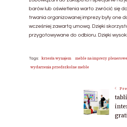
barów lub oświetlenia warto zwrócić się do
trwania organizowanej imprezy były one 
wcześniej zawartą umową. Dzięki skorzys
przygotowywane do odbioru. Dzięki wysoki
krzesła wynajem
meble na imprezy plenerow
Tags:
wydarzenia przedszkolne meble
Post
Pre
tabl
inte
Navigat
grat