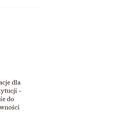
acje dla
ytucji –
ie do
ewności