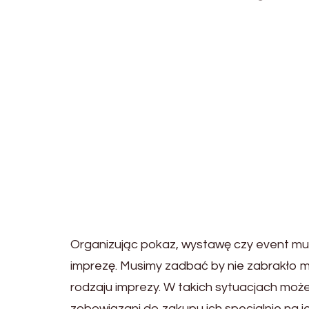
Organizując pokaz, wystawę czy event mu
imprezę. Musimy zadbać by nie zabrakło mi
rodzaju imprezy. W takich sytuacjach moż
zobowiązani do zakupu ich specjalnie na j