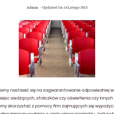
Admin
Updated On
14 Lutego 2015
simy nastawić się na zagwarantowanie odpowiedniej w
ejsc siedzących, stoliczków czy oświetlenia czy innyc
emy skorzystać z pomocy firm zajmujących się wypożycz
edną imprezę wydając o wiele więcej pieniędzy. Jeśli p