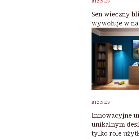
BIZNES
Sen wieczny bl
wywołuje w na
BIZNES
Innowacyjne u
unikalnym desi
tylko role uży