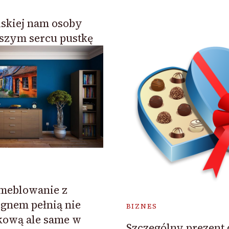
iskiej nam osoby
szym sercu pustkę
meblowanie z
gnem pełnią nie
BIZNES
tkową ale same w
Szczególny prezent 