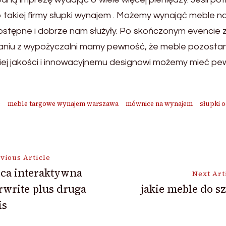
 takiej firmy słupki wynajem . Możemy wynająć meble na 
dostępne i dobrze nam służyły. Po skończonym evencie
taniu z wypożyczalni mamy pewność, że meble pozosta
ej jakości i innowacyjnemu designowi możemy mieć pew
e
meble targowe wynajem warszawa
mównice na wynajem
słupki 
vious Article
ica interaktywna
Next Art
rwrite plus druga
jakie meble do s
ion
is