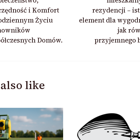
pieczeństwo,
mieszkaln
czędność i Komfort
rezydencji – is
odziennym Życiu
element dla wygod
owników
jak ró
ółczesnych Domów.
przyjemnego b
also like