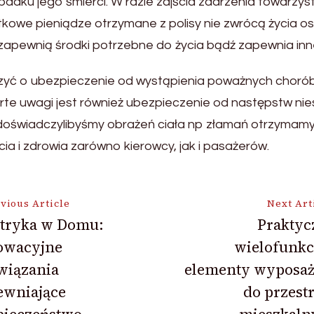
adku jego śmierci. W razie zajścia zdarzenia towarzy
we pieniądze otrzymane z polisy nie zwrócą życia oso
 zapewnią środki potrzebne do życia bądź zapewnia inn
ć o ubezpieczenie od wystąpienia poważnych chorób,
Warte uwagi jest również ubezpieczenie od następstw ni
u, doświadczylibyśmy obrażeń ciała np złamań otrzyma
 i zdrowia zarówno kierowcy, jak i pasażerów.
vious Article
Next Art
ktryka w Domu:
Praktyc
owacyjne
wielofunkc
ion
wiązania
elementy wyposaż
ewniające
do przest