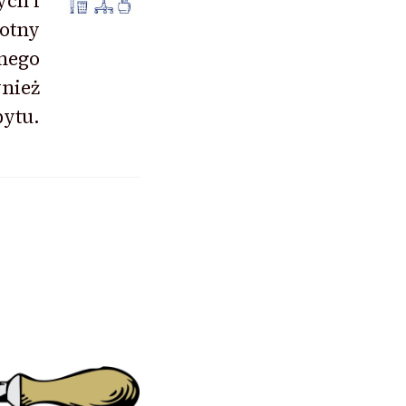
ych i
totny
nego
wnież
ytu.