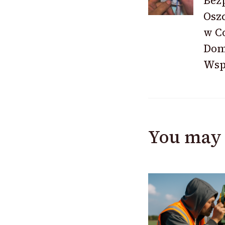
Bez
Osz
w C
Dom
Wsp
You may 