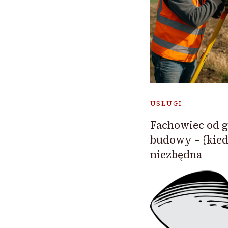
USŁUGI
Fachowiec od g
budowy – {kied
niezbędna