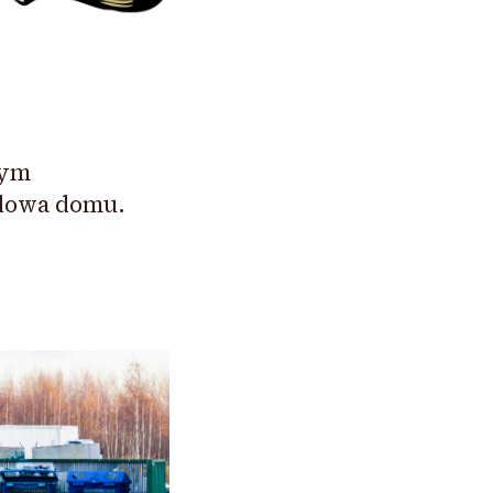
nym
udowa domu.