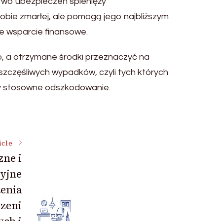
stwo ubezpieczeń spienięży
bie zmarłej, ale pomogą jego najbliższym
e wsparcie finansowe.
 a otrzymane środki przeznaczyć na
eszczęśliwych wypadków, czyli tych których
my stosowne odszkodowanie.
icle
zne i
yjne
enia
rzeni