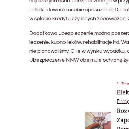
najbliższych osób ubezpieczonego w przyp
odszkodowanie osobie uposażonej. Dodatko
w spłacie kredytu czy innych zobowiązań,
Dodatkowo ubezpieczenie można poszerzy
leczenie, kupno leków, rehabilitacje itd. 
nie planowaliśmy. O ile w wyniku wypadk
Ubezpieczenie NNW obejmuje ochronę życia
Post
Pre
Ele
Inn
Navigat
Roz
Zap