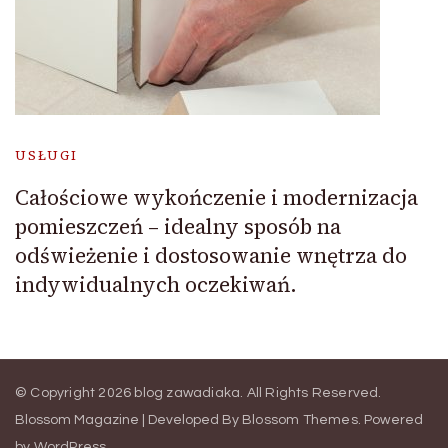
USŁUGI
Całościowe wykończenie i modernizacja
pomieszczeń – idealny sposób na
odświeżenie i dostosowanie wnętrza do
indywidualnych oczekiwań.
© Copyright 2026
blog zawadiaka
. All Rights Reserved.
Blossom Magazine | Developed By
Blossom Themes
.
Powered
by
WordPress
.