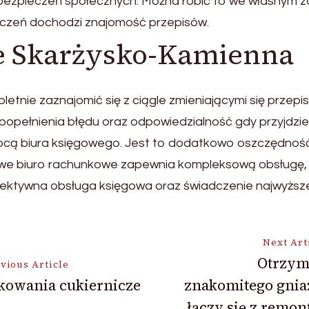
zpieczeń społecznych. Można robić to we własnym zakr
iczeń dochodzi znajomość przepisów.
e Skarżysko-Kamienna
pletnie zaznajomić się z ciągle zmieniającymi się przep
o popełnienia błędu oraz odpowiedzialność gdy przyjdz
omocą biura księgowego. Jest to dodatkowo oszczędno
we biuro rachunkowe zapewnia kompleksową obsługę, 
fektywna obsługa księgowa oraz świadczenie najwyższej
Next Art
Otrzym
vious Article
kowania cukiernicze
znakomitego gnia
ion
łączy się z remo