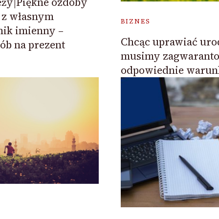
eży|Piękne ozdoby
 z własnym
BIZNES
ik imienny –
Chcąc uprawiać urod
ób na prezent
musimy zagwarant
odpowiednie warun