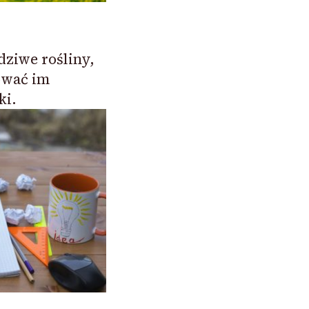
ziwe rośliny,
ować im
ki.