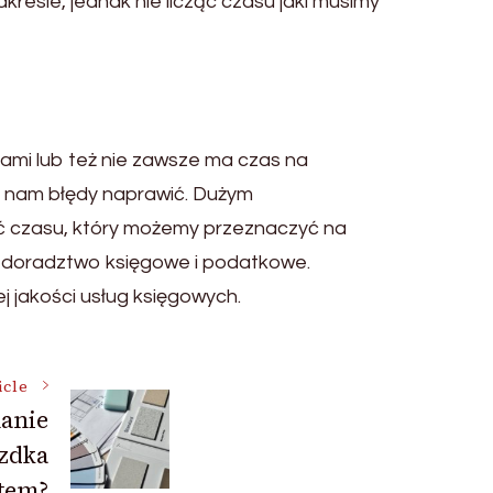
esie, jednak nie licząc czasu jaki musimy
isami lub też nie zawsze ma czas na
ie nam błędy naprawić. Dużym
ść czasu, który możemy przeznaczyć na
doradztwo księgowe i podatkowe.
 jakości usług księgowych.
icle
anie
zdka
ntem?