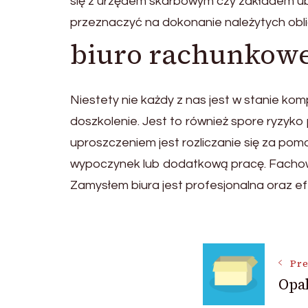
się z urzędem skarbowym czy zakładem ube
przeznaczyć na dokonanie należytych obl
biuro rachunkow
Niestety nie każdy z nas jest w stanie kom
doszkolenie. Jest to również spore ryzyk
uproszczeniem jest rozliczanie się za p
wypoczynek lub dodatkową pracę. Facho
Zamysłem biura jest profesjonalna oraz e
Post
Pre
Opa
Navigat