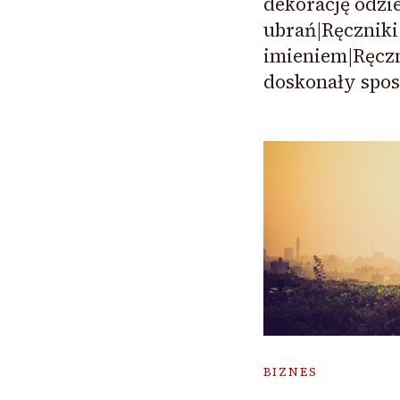
dekorację odzi
ubrań|Ręczniki
imieniem|Ręczn
doskonały spos
BIZNES