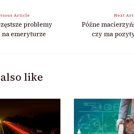
vious Article
Next Art
częstsze problemy
Późne macierzyń
 na emeryturze
czy ma pozyt
ion
also like