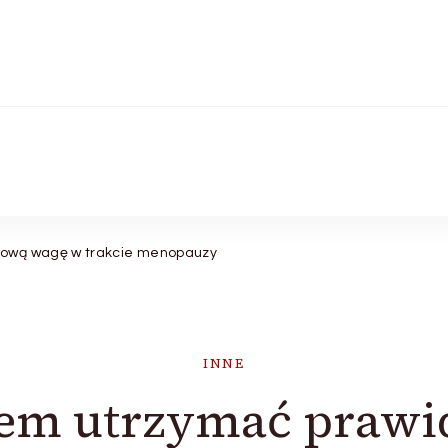
łową wagę w trakcie menopauzy
INNE
bem utrzymać prawi