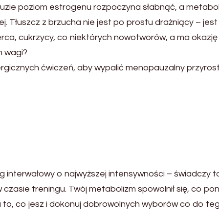
uzie poziom estrogenu rozpoczyna słabnąć, a metaboli
j. Tłuszcz z brzucha nie jest po prostu drażniący – jes
ca, cukrzycy, co niektórych nowotworów, a ma okazję 
m wagi?
ergicznych ćwiczeń, aby wypalić menopauzalny przyrost
g interwałowy o najwyższej intensywności – świadczy t
 czasie treningu. Twój metabolizm spowolnił się, co po
 na to, co jesz i dokonuj dobrowolnych wyborów co do teg