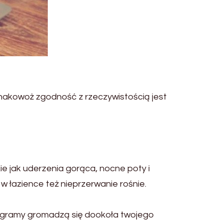
nakowoż zgodność z rzeczywistością jest
 jak uderzenia gorąca, nocne poty i
w łazience też nieprzerwanie rośnie.
ilogramy gromadzą się dookoła twojego