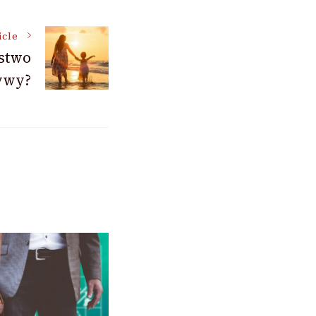
icle
stwo
ywy?