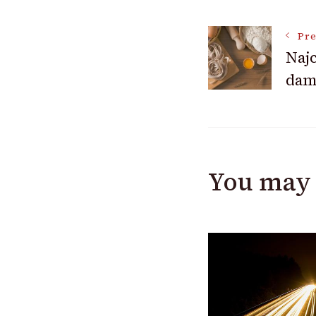
Post
Pre
Naj
dam
Navigat
You may 