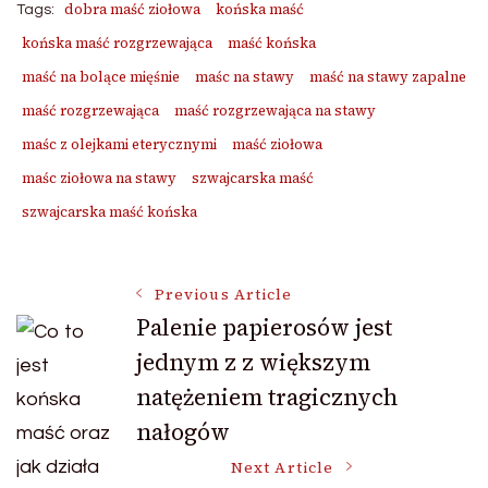
dobra maść ziołowa
końska maść
Tags:
końska maść rozgrzewająca
maść końska
maść na bolące mięśnie
maśc na stawy
maść na stawy zapalne
maść rozgrzewająca
maść rozgrzewająca na stawy
maśc z olejkami eterycznymi
maść ziołowa
maśc ziołowa na stawy
szwajcarska maść
szwajcarska maść końska
Post
Previous Article
Palenie papierosów jest
jednym z z większym
Navigation
natężeniem tragicznych
nałogów
Next Article