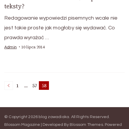
teksty?
Redagowanie wypowiedzi pisemnych wcale nie
jest takie proste jak mogłoby się wydawać. Co
prawda wyrażać …
10 lipca 2014
Admin
Nawigacja
1
…
57
58
Page
Page
Page
po
© Copyright 2026
blog zawadiaka
. All Rights Reserved.
wpisach
Blossom Magazine | Developed By
Blossom Themes
.
Powered